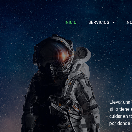
INICIO
SERVICIOS
N
Llevar una 
si lo tiene
cuidar en 
por donde 