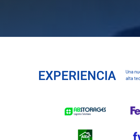
EXPERIENCIA
Una nue
alta te